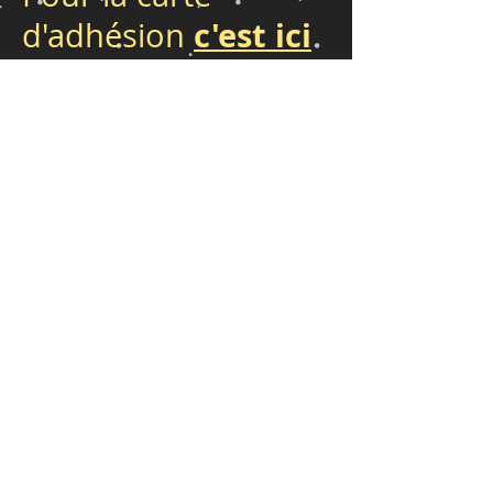
c'est ici
d'adhésion
Les concerts ont lieu sauf
exception au Hangar
3/5 rue Raspail
94200 Ivry-sur-
Seine au 2e étage.
Ils peuvent avoir lieu au théâtre
Antoine Vitez d'Ivry-sur-Seine.
Il​
Adhésion Association régie par la loi de 1901
Président : Dominique Misslin - Secrétaire :
Laure Derrien
Trésorière : Juliette Yelloz
Bureau :Dominique Misslin, Laure Derrien,